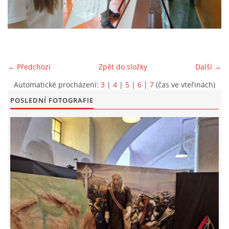
EXKURZE PRAVĚKEM
KE STAŽENÍ - PRAVĚK
← Předchozí
Zpět do složky
Další →
PÍŠÍ O PRAVĚKU
Automatické procházení:
3
|
4
|
5
|
6
|
7
(čas ve vteřinách)
POSLEDNÍ FOTOGRAFIE
FOTOALBUM
FOTOALBUM
KONTAKT
NOVINKY