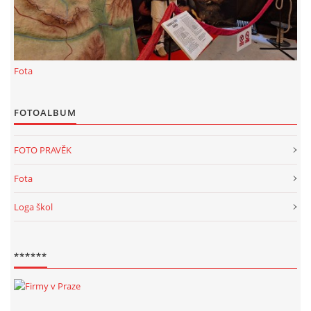
KALKULACE-
Šárka Dvořáková
Jaurisova 515
Fota
Praha
IČO 09106359
DIČO:CZ09106359
FOTOALBUM
Datová schránka: h923ws4
+420 722 300123
FOTO PRAVĚK
sarka.dvorakova@ceske-dejiny.cz
Fota
Loga škol
© 2026 eStránky.cz
|
RSS
|
Nahoru ↑
******