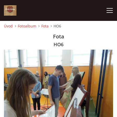
Úvod
Fotoalbum
Fota
HO6
ÚVOD
Fota
HO6
VÝBĚR PODLE VAŠICH POTŘEB
JAK VŠE PROBÍHÁ
ČESKÉ DĚJINY
KE STAŽENÍ
PÍŠÍ O NÁS