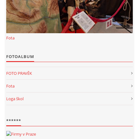
KALKULACE-
Šárka Dvořáková
Jaurisova 515
Praha
Fota
IČO 09106359
DIČO:CZ09106359
Datová schránka: h923ws4
FOTOALBUM
+420 722 300123
FOTO PRAVĚK
sarka.dvorakova@ceske-dejiny.cz
Fota
© 2026 eStránky.cz
|
RSS
|
Nahoru ↑
Loga škol
******