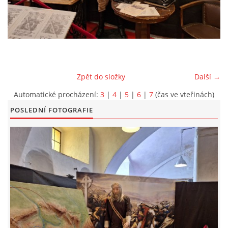
EXKURZE PRAVĚKEM
KE STAŽENÍ - PRAVĚK
Zpět do složky
Další →
PÍŠÍ O PRAVĚKU
Automatické procházení:
3
|
4
|
5
|
6
|
7
(čas ve vteřinách)
POSLEDNÍ FOTOGRAFIE
FOTOALBUM
FOTOALBUM
KONTAKT
NOVINKY