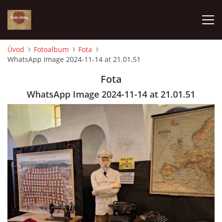
Úvod
Fotoalbum
Fota
WhatsApp Image 2024-11-14 at 21.01.51
ÚVOD
Fota
VÝBĚR PODLE VAŠICH POTŘEB
WhatsApp Image 2024-11-14 at 21.01.51
JAK VŠE PROBÍHÁ
ČESKÉ DĚJINY
KE STAŽENÍ
PÍŠÍ O NÁS