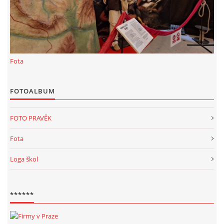
KALKULACE-
Šárka Dvořáková
Jaurisova 515
Praha
Fota
IČO 09106359
DIČO:CZ09106359
Datová schránka: h923ws4
FOTOALBUM
+420 722 300123
FOTO PRAVĚK
sarka.dvorakova@ceske-dejiny.cz
Fota
© 2026 eStránky.cz
|
RSS
|
Nahoru ↑
Loga škol
******