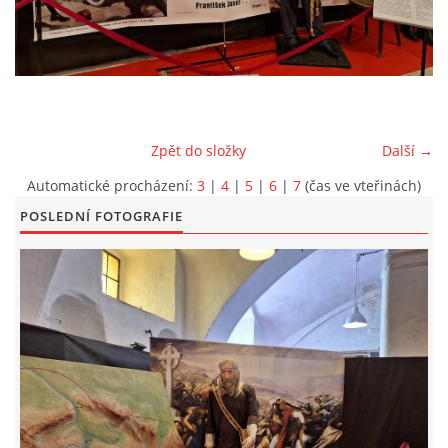
EXKURZE PRAVĚKEM
KE STAŽENÍ - PRAVĚK
Zpět do složky
Další →
PÍŠÍ O PRAVĚKU
Automatické procházení:
3
|
4
|
5
|
6
|
7
(čas ve vteřinách)
POSLEDNÍ FOTOGRAFIE
FOTOALBUM
FOTOALBUM
KONTAKT
NOVINKY