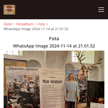
Úvod
Fotoalbum
Fota
WhatsApp Image 2024-11-14 at 21.01.52
ÚVOD
Fota
VÝBĚR PODLE VAŠICH POTŘEB
WhatsApp Image 2024-11-14 at 21.01.52
JAK VŠE PROBÍHÁ
ČESKÉ DĚJINY
KE STAŽENÍ
PÍŠÍ O NÁS