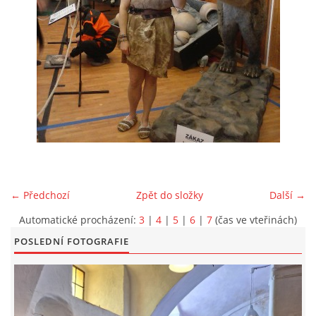
EXKURZE PRAVĚKEM
KE STAŽENÍ - PRAVĚK
PÍŠÍ O PRAVĚKU
FOTOALBUM
← Předchozí
Zpět do složky
Další →
FOTOALBUM
Automatické procházení:
3
|
4
|
5
|
6
|
7
(čas ve vteřinách)
POSLEDNÍ FOTOGRAFIE
KONTAKT
NOVINKY