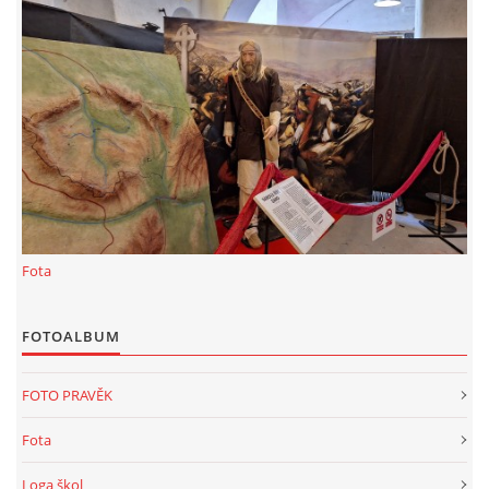
KALKULACE-
Šárka Dvořáková
Jaurisova 515
Praha
IČO 09106359
DIČO:CZ09106359
Datová schránka: h923ws4
+420 722 300123
sarka.dvorakova@ceske-dejiny.cz
Fota
© 2026 eStránky.cz
|
RSS
|
Nahoru ↑
FOTOALBUM
FOTO PRAVĚK
Fota
Loga škol