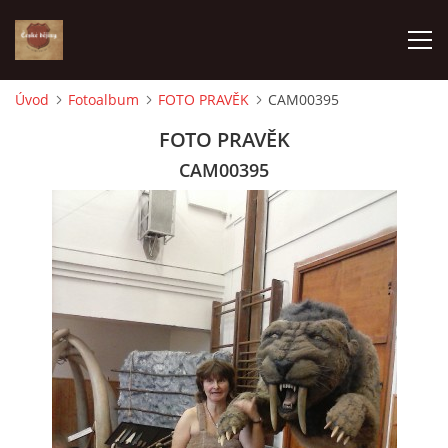
Úvod
Fotoalbum
FOTO PRAVĚK
CAM00395
ÚVOD
FOTO PRAVĚK
CAM00395
VÝBĚR PODLE VAŠICH POTŘEB
JAK VŠE PROBÍHÁ
ČESKÉ DĚJINY
KE STAŽENÍ
PÍŠÍ O NÁS