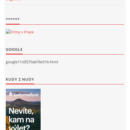
******
GOOGLE
google11c0f270a676e51b.html
KUDY Z NUDY