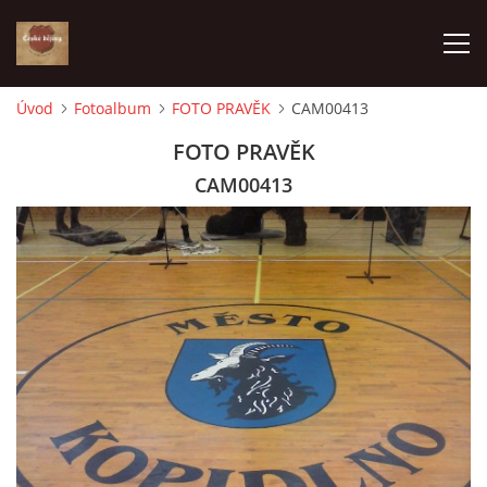
Úvod
Fotoalbum
FOTO PRAVĚK
CAM00413
ÚVOD
FOTO PRAVĚK
CAM00413
VÝBĚR PODLE VAŠICH POTŘEB
JAK VŠE PROBÍHÁ
ČESKÉ DĚJINY
KE STAŽENÍ
PÍŠÍ O NÁS