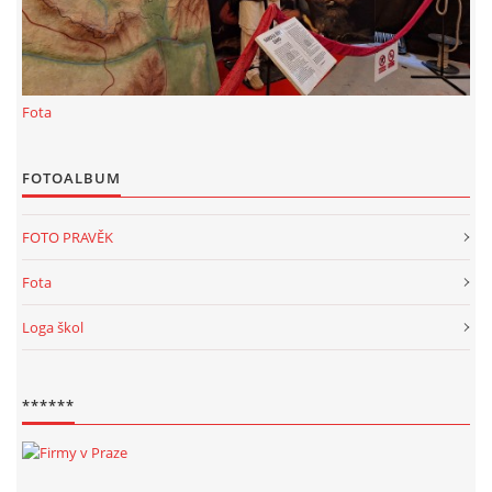
KALKULACE-
Šárka Dvořáková
Jaurisova 515
Fota
Praha
IČO 09106359
DIČO:CZ09106359
FOTOALBUM
Datová schránka: h923ws4
+420 722 300123
FOTO PRAVĚK
sarka.dvorakova@ceske-dejiny.cz
Fota
Loga škol
© 2026 eStránky.cz
|
RSS
|
Nahoru ↑
******