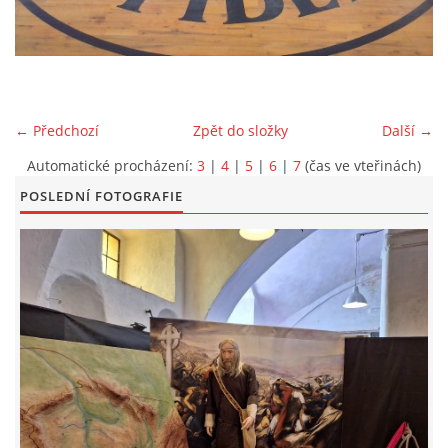
EXKURZE PRAVĚKEM
KE STAŽENÍ - PRAVĚK
← Předchozí
Zpět do složky
Další →
PÍŠÍ O PRAVĚKU
Automatické procházení:
3
|
4
|
5
|
6
|
7
(čas ve vteřinách)
POSLEDNÍ FOTOGRAFIE
FOTOALBUM
FOTOALBUM
KONTAKT
NOVINKY