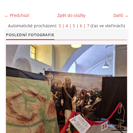
EXKURZE PRAVĚKEM
← Předchozí
Zpět do složky
Další →
Automatické procházení:
3
|
4
|
5
|
6
|
7
(čas ve vteřinách)
KE STAŽENÍ - PRAVĚK
POSLEDNÍ FOTOGRAFIE
PÍŠÍ O PRAVĚKU
FOTOALBUM
FOTOALBUM
KONTAKT
NOVINKY