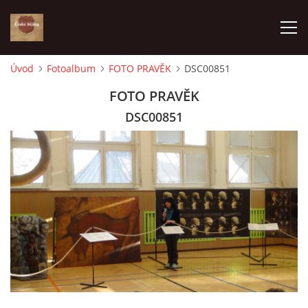
Úvod
Fotoalbum
FOTO PRAVĚK
DSC00851
ÚVOD
FOTO PRAVĚK
DSC00851
VÝBĚR PODLE VAŠICH POTŘEB
JAK VŠE PROBÍHÁ
ČESKÉ DĚJINY
KE STAŽENÍ
PÍŠÍ O NÁS