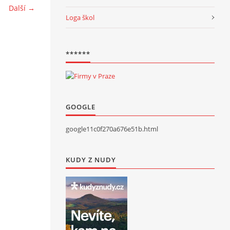
Další →
Loga škol
******
GOOGLE
google11c0f270a676e51b.html
KUDY Z NUDY