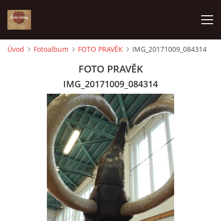
Úvod
Fotoalbum
FOTO PRAVĚK
IMG_20171009_084314
ÚVOD
FOTO PRAVĚK
IMG_20171009_084314
VÝBĚR PODLE VAŠICH POTŘEB
JAK VŠE PROBÍHÁ
ČESKÉ DĚJINY
KE STAŽENÍ
PÍŠÍ O NÁS