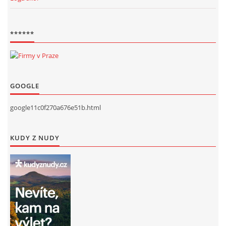
******
GOOGLE
google11c0f270a676e51b.html
KUDY Z NUDY