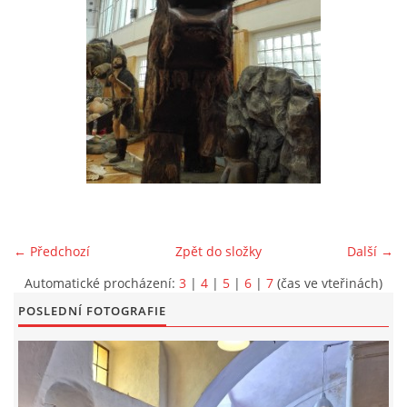
EXKURZE PRAVĚKEM
KE STAŽENÍ - PRAVĚK
PÍŠÍ O PRAVĚKU
FOTOALBUM
← Předchozí
Zpět do složky
Další →
FOTOALBUM
Automatické procházení:
3
|
4
|
5
|
6
|
7
(čas ve vteřinách)
POSLEDNÍ FOTOGRAFIE
KONTAKT
NOVINKY