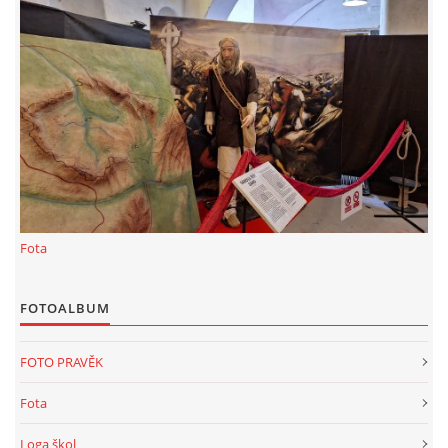
KALKULACE-
Šárka Dvořáková
Jaurisova 515
Praha
IČO 09106359
DIČO:CZ09106359
Datová schránka: h923ws4
+420 722 300123
sarka.dvorakova@ceske-dejiny.cz
Fota
© 2026 eStránky.cz
|
RSS
|
Nahoru ↑
FOTOALBUM
FOTO PRAVĚK
Fota
Loga škol