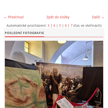
EXKURZE PRAVĚKEM
← Předchozí
Zpět do složky
Další →
KE STAŽENÍ - PRAVĚK
Automatické procházení:
3
|
4
|
5
|
6
|
7
(čas ve vteřinách)
POSLEDNÍ FOTOGRAFIE
PÍŠÍ O PRAVĚKU
FOTOALBUM
FOTOALBUM
KONTAKT
NOVINKY