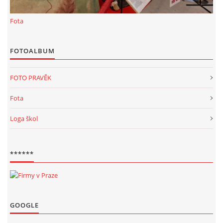
KALKULACE-
Fota
Šárka Dvořáková
Jaurisova 515
FOTOALBUM
Praha
IČO 09106359
FOTO PRAVĚK
DIČO:CZ09106359
Datová schránka: h923ws4
Fota
+420 722 300123
Loga škol
sarka.dvorakova@ceske-dejiny.cz
© 2026 eStránky.cz
|
RSS
|
Nahoru ↑
******
GOOGLE