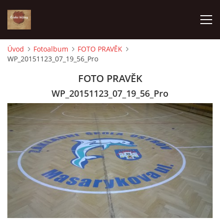
Úvod
Fotoalbum
FOTO PRAVĚK
WP_20151123_07_19_56_Pro
ÚVOD
FOTO PRAVĚK
VÝBĚR PODLE VAŠICH POTŘEB
WP_20151123_07_19_56_Pro
JAK VŠE PROBÍHÁ
ČESKÉ DĚJINY
KE STAŽENÍ
PÍŠÍ O NÁS