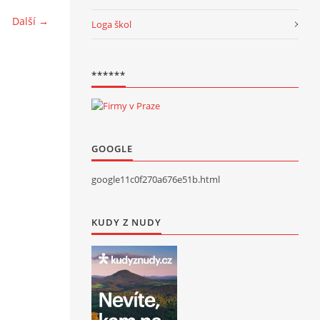
Další →
Loga škol
******
GOOGLE
google11c0f270a676e51b.html
KUDY Z NUDY