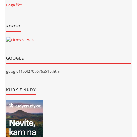
Loga škol
******
GOOGLE
google11c0f270a676e51b.html
KUDY Z NUDY