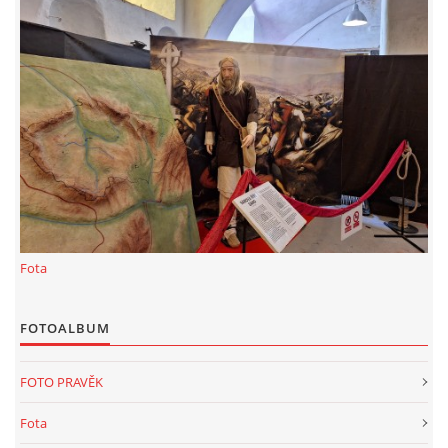
KALKULACE-
Šárka Dvořáková
Jaurisova 515
Praha
IČO 09106359
DIČO:CZ09106359
Datová schránka: h923ws4
+420 722 300123
sarka.dvorakova@ceske-dejiny.cz
Fota
© 2026 eStránky.cz
|
RSS
|
Nahoru ↑
FOTOALBUM
FOTO PRAVĚK
Fota