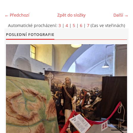
EXKURZE PRAVĚKEM
← Předchozí
Zpět do složky
Další →
Automatické procházení:
3
|
4
|
5
|
6
|
7
(čas ve vteřinách)
KE STAŽENÍ - PRAVĚK
POSLEDNÍ FOTOGRAFIE
PÍŠÍ O PRAVĚKU
FOTOALBUM
FOTOALBUM
KONTAKT
NOVINKY