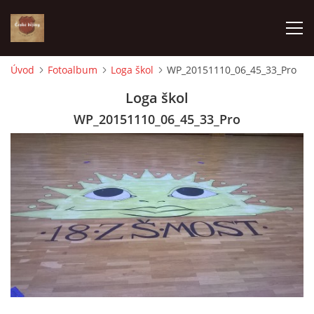
Úvod
Fotoalbum
Loga škol
WP_20151110_06_45_33_Pro
ÚVOD
Loga škol
WP_20151110_06_45_33_Pro
VÝBĚR PODLE VAŠICH POTŘEB
JAK VŠE PROBÍHÁ
ČESKÉ DĚJINY
KE STAŽENÍ
PÍŠÍ O NÁS