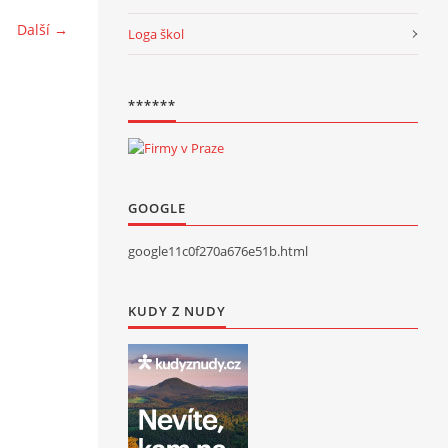
Další →
Loga škol
******
GOOGLE
google11c0f270a676e51b.html
KUDY Z NUDY