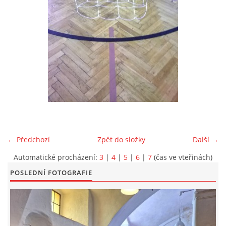
EXKURZE PRAVĚKEM
KE STAŽENÍ - PRAVĚK
PÍŠÍ O PRAVĚKU
FOTOALBUM
← Předchozí
Zpět do složky
Další →
FOTOALBUM
Automatické procházení:
3
|
4
|
5
|
6
|
7
(čas ve vteřinách)
POSLEDNÍ FOTOGRAFIE
KONTAKT
NOVINKY