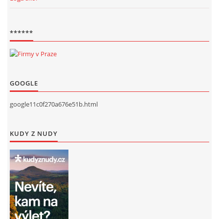
******
GOOGLE
google11c0f270a676e51b.html
KUDY Z NUDY