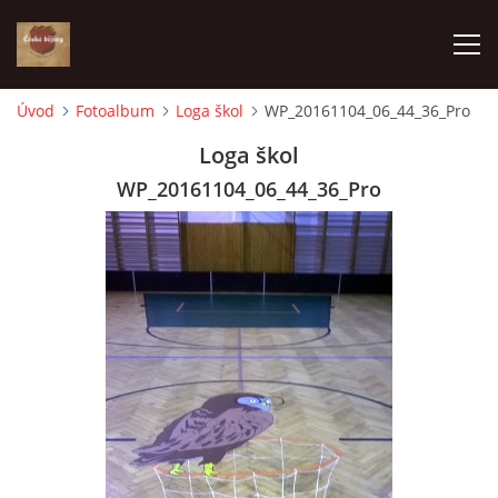
Úvod
Fotoalbum
Loga škol
WP_20161104_06_44_36_Pro
ÚVOD
Loga škol
WP_20161104_06_44_36_Pro
VÝBĚR PODLE VAŠICH POTŘEB
JAK VŠE PROBÍHÁ
ČESKÉ DĚJINY
KE STAŽENÍ
PÍŠÍ O NÁS