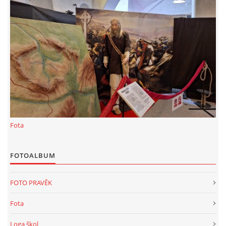
KALKULACE-
Šárka Dvořáková
Jaurisova 515
Praha
IČO 09106359
DIČO:CZ09106359
Datová schránka: h923ws4
+420 722 300123
sarka.dvorakova@ceske-dejiny.cz
Fota
© 2026 eStránky.cz
|
RSS
|
Nahoru ↑
FOTOALBUM
FOTO PRAVĚK
Fota
Loga škol