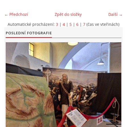
EXKURZE PRAVĚKEM
← Předchozí
Zpět do složky
Další →
Automatické procházení:
3
|
4
|
5
|
6
|
7
(čas ve vteřinách)
KE STAŽENÍ - PRAVĚK
POSLEDNÍ FOTOGRAFIE
PÍŠÍ O PRAVĚKU
FOTOALBUM
FOTOALBUM
KONTAKT
NOVINKY