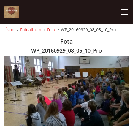
Úvod
Fotoalbum
Fota
WP_20160929_08_05_10_Pro
ÚVOD
Fota
WP_20160929_08_05_10_Pro
VÝBĚR PODLE VAŠICH POTŘEB
JAK VŠE PROBÍHÁ
ČESKÉ DĚJINY
KE STAŽENÍ
PÍŠÍ O NÁS