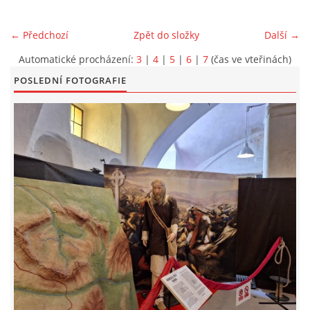
EXKURZE PRAVĚKEM
← Předchozí
Zpět do složky
Další →
Automatické procházení:
3
|
4
|
5
|
6
|
7
(čas ve vteřinách)
KE STAŽENÍ - PRAVĚK
POSLEDNÍ FOTOGRAFIE
PÍŠÍ O PRAVĚKU
FOTOALBUM
FOTOALBUM
KONTAKT
NOVINKY