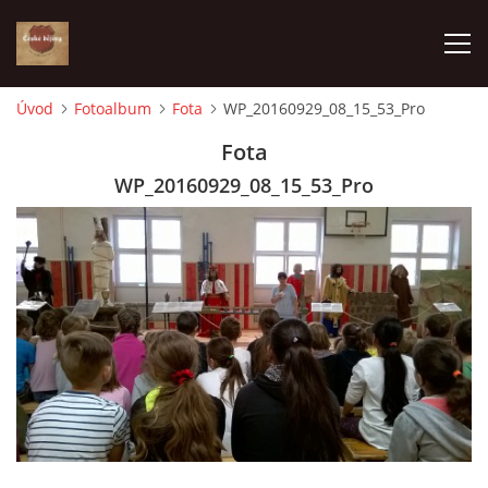
Úvod
Fotoalbum
Fota
WP_20160929_08_15_53_Pro
ÚVOD
Fota
WP_20160929_08_15_53_Pro
VÝBĚR PODLE VAŠICH POTŘEB
JAK VŠE PROBÍHÁ
ČESKÉ DĚJINY
KE STAŽENÍ
PÍŠÍ O NÁS