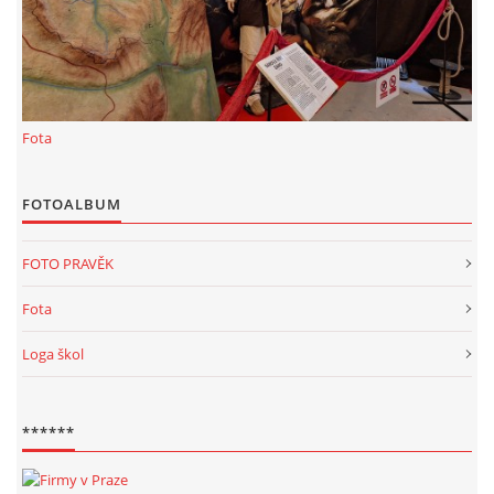
KALKULACE-
Šárka Dvořáková
Jaurisova 515
Praha
Fota
IČO 09106359
DIČO:CZ09106359
Datová schránka: h923ws4
FOTOALBUM
+420 722 300123
sarka.dvorakova@ceske-dejiny.cz
FOTO PRAVĚK
Fota
© 2026 eStránky.cz
|
RSS
|
Nahoru ↑
Loga škol
******