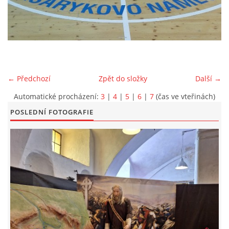
EXKURZE PRAVĚKEM
KE STAŽENÍ - PRAVĚK
← Předchozí
Zpět do složky
Další →
PÍŠÍ O PRAVĚKU
Automatické procházení:
3
|
4
|
5
|
6
|
7
(čas ve vteřinách)
POSLEDNÍ FOTOGRAFIE
FOTOALBUM
FOTOALBUM
KONTAKT
NOVINKY