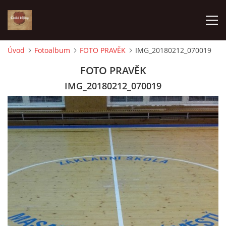
Úvod
Fotoalbum
FOTO PRAVĚK
IMG_20180212_070019
ÚVOD
FOTO PRAVĚK
IMG_20180212_070019
VÝBĚR PODLE VAŠICH POTŘEB
JAK VŠE PROBÍHÁ
ČESKÉ DĚJINY
KE STAŽENÍ
PÍŠÍ O NÁS