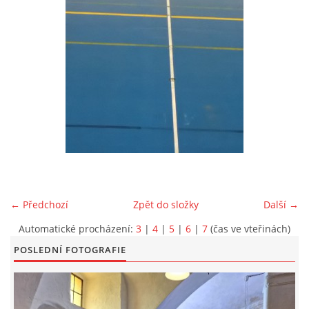
EXKURZE PRAVĚKEM
KE STAŽENÍ - PRAVĚK
PÍŠÍ O PRAVĚKU
FOTOALBUM
FOTOALBUM
← Předchozí
Zpět do složky
Další →
Automatické procházení:
3
|
4
|
5
|
6
|
7
(čas ve vteřinách)
KONTAKT
POSLEDNÍ FOTOGRAFIE
NOVINKY