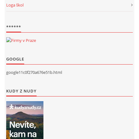
Loga škol
******
GOOGLE
google11c0f270a676e51b.html
KUDY Z NUDY