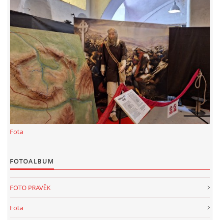
KALKULACE-
Šárka Dvořáková
Jaurisova 515
Praha
IČO 09106359
DIČO:CZ09106359
Datová schránka: h923ws4
+420 722 300123
sarka.dvorakova@ceske-dejiny.cz
Fota
© 2026 eStránky.cz
|
RSS
|
Nahoru ↑
FOTOALBUM
FOTO PRAVĚK
Fota