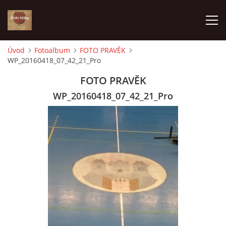
Úvod
Fotoalbum
FOTO PRAVĚK
WP_20160418_07_42_21_Pro
ÚVOD
FOTO PRAVĚK
VÝBĚR PODLE VAŠICH POTŘEB
WP_20160418_07_42_21_Pro
JAK VŠE PROBÍHÁ
ČESKÉ DĚJINY
KE STAŽENÍ
PÍŠÍ O NÁS