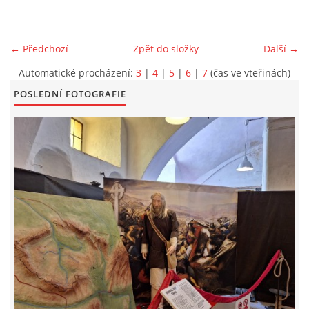
EXKURZE PRAVĚKEM
← Předchozí
Zpět do složky
Další →
KE STAŽENÍ - PRAVĚK
Automatické procházení:
3
|
4
|
5
|
6
|
7
(čas ve vteřinách)
POSLEDNÍ FOTOGRAFIE
PÍŠÍ O PRAVĚKU
FOTOALBUM
FOTOALBUM
KONTAKT
NOVINKY