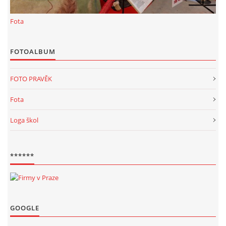
KALKULACE-
Fota
Šárka Dvořáková
Jaurisova 515
FOTOALBUM
Praha
IČO 09106359
FOTO PRAVĚK
DIČO:CZ09106359
Datová schránka: h923ws4
Fota
+420 722 300123
Loga škol
sarka.dvorakova@ceske-dejiny.cz
© 2026 eStránky.cz
|
RSS
|
Nahoru ↑
******
GOOGLE