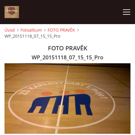
Úvod
Fotoalbum
FOTO PRAVĚK
WP_20151118_07_15_15_Pro
ÚVOD
FOTO PRAVĚK
VÝBĚR PODLE VAŠICH POTŘEB
WP_20151118_07_15_15_Pro
JAK VŠE PROBÍHÁ
ČESKÉ DĚJINY
KE STAŽENÍ
PÍŠÍ O NÁS