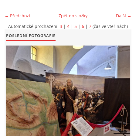
EXKURZE PRAVĚKEM
← Předchozí
Zpět do složky
Další →
Automatické procházení:
3
|
4
|
5
|
6
|
7
(čas ve vteřinách)
KE STAŽENÍ - PRAVĚK
POSLEDNÍ FOTOGRAFIE
PÍŠÍ O PRAVĚKU
FOTOALBUM
FOTOALBUM
KONTAKT
NOVINKY