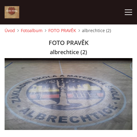
Úvod
Fotoalbum
FOTO PRAVĚK
albrechtice (2)
ÚVOD
FOTO PRAVĚK
albrechtice (2)
VÝBĚR PODLE VAŠICH POTŘEB
JAK VŠE PROBÍHÁ
ČESKÉ DĚJINY
KE STAŽENÍ
PÍŠÍ O NÁS