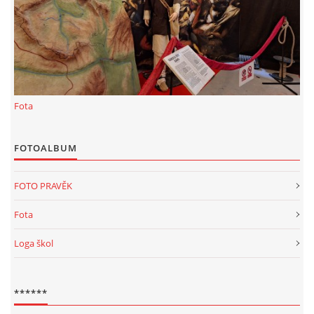
KALKULACE-
Šárka Dvořáková
Jaurisova 515
Praha
IČO 09106359
Fota
DIČO:CZ09106359
Datová schránka: h923ws4
+420 722 300123
FOTOALBUM
sarka.dvorakova@ceske-dejiny.cz
FOTO PRAVĚK
© 2026 eStránky.cz
|
RSS
|
Nahoru ↑
Fota
Loga škol
******