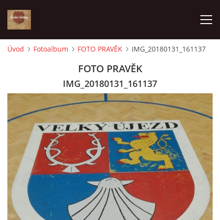
Úvod
Fotoalbum
FOTO PRAVĚK
IMG_20180131_161137
ÚVOD
FOTO PRAVĚK
IMG_20180131_161137
VÝBĚR PODLE VAŠICH POTŘEB
JAK VŠE PROBÍHÁ
ČESKÉ DĚJINY
KE STAŽENÍ
PÍŠÍ O NÁS