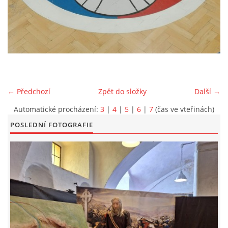
EXKURZE PRAVĚKEM
KE STAŽENÍ - PRAVĚK
PÍŠÍ O PRAVĚKU
← Předchozí
Zpět do složky
Další →
Automatické procházení:
3
|
4
|
5
|
6
|
7
(čas ve vteřinách)
FOTOALBUM
POSLEDNÍ FOTOGRAFIE
FOTOALBUM
KONTAKT
NOVINKY