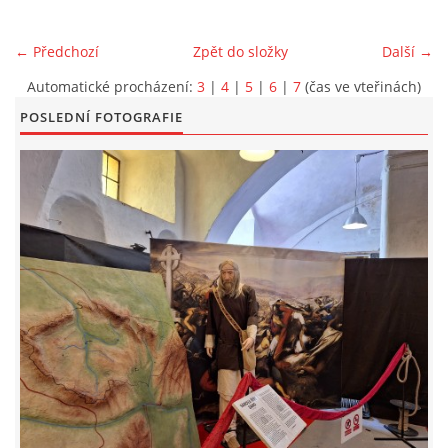
EXKURZE PRAVĚKEM
← Předchozí
Zpět do složky
Další →
Automatické procházení:
3
|
4
|
5
|
6
|
7
(čas ve vteřinách)
KE STAŽENÍ - PRAVĚK
POSLEDNÍ FOTOGRAFIE
PÍŠÍ O PRAVĚKU
FOTOALBUM
FOTOALBUM
KONTAKT
NOVINKY