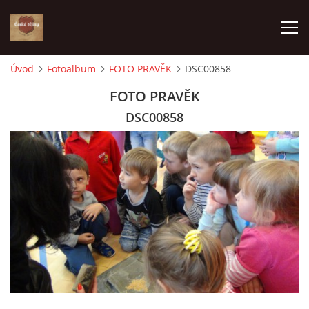
Úvod
Fotoalbum
FOTO PRAVĚK
DSC00858
ÚVOD
FOTO PRAVĚK
DSC00858
VÝBĚR PODLE VAŠICH POTŘEB
JAK VŠE PROBÍHÁ
ČESKÉ DĚJINY
KE STAŽENÍ
PÍŠÍ O NÁS