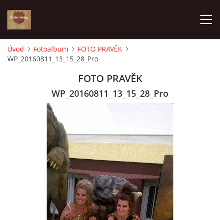
Úvod
Fotoalbum
FOTO PRAVĚK
WP_20160811_13_15_28_Pro
ÚVOD
FOTO PRAVĚK
VÝBĚR PODLE VAŠICH POTŘEB
WP_20160811_13_15_28_Pro
JAK VŠE PROBÍHÁ
ČESKÉ DĚJINY
KE STAŽENÍ
PÍŠÍ O NÁS