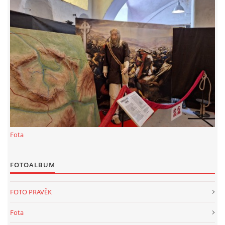
KALKULACE-
Šárka Dvořáková
Jaurisova 515
Praha
IČO 09106359
DIČO:CZ09106359
Datová schránka: h923ws4
+420 722 300123
sarka.dvorakova@ceske-dejiny.cz
Fota
© 2026 eStránky.cz
|
RSS
|
Nahoru ↑
FOTOALBUM
FOTO PRAVĚK
Fota