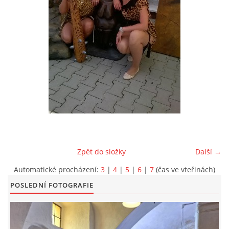
EXKURZE PRAVĚKEM
KE STAŽENÍ - PRAVĚK
PÍŠÍ O PRAVĚKU
FOTOALBUM
FOTOALBUM
Zpět do složky
Další →
Automatické procházení:
3
|
4
|
5
|
6
|
7
(čas ve vteřinách)
KONTAKT
POSLEDNÍ FOTOGRAFIE
NOVINKY