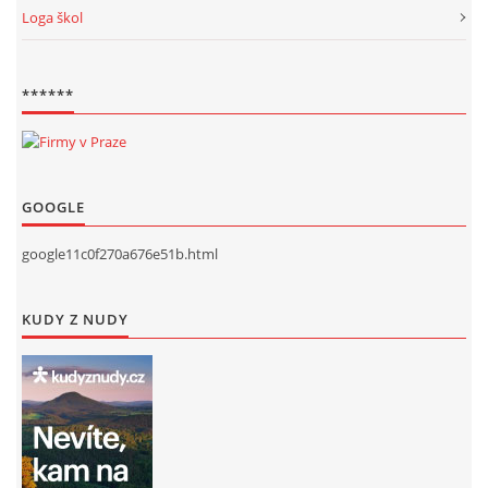
Loga škol
******
GOOGLE
google11c0f270a676e51b.html
KUDY Z NUDY